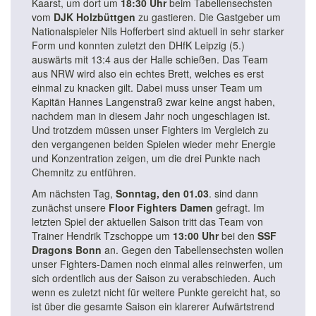
Kaarst, um dort um
18:30 Uhr
beim Tabellensechsten
vom
DJK Holzbüttgen
zu gastieren. Die Gastgeber um
Nationalspieler Nils Hofferbert sind aktuell in sehr starker
Form und konnten zuletzt den DHfK Leipzig (5.)
auswärts mit 13:4 aus der Halle schießen. Das Team
aus NRW wird also ein echtes Brett, welches es erst
einmal zu knacken gilt. Dabei muss unser Team um
Kapitän Hannes Langenstraß zwar keine angst haben,
nachdem man in diesem Jahr noch ungeschlagen ist.
Und trotzdem müssen unser Fighters im Vergleich zu
den vergangenen beiden Spielen wieder mehr Energie
und Konzentration zeigen, um die drei Punkte nach
Chemnitz zu entführen.
Am nächsten Tag,
Sonntag, den 01.03
. sind dann
zunächst unsere
Floor Fighters Damen
gefragt. Im
letzten Spiel der aktuellen Saison tritt das Team von
Trainer Hendrik Tzschoppe um
13:00 Uhr
bei den
SSF
Dragons Bonn
an. Gegen den Tabellensechsten wollen
unser Fighters-Damen noch einmal alles reinwerfen, um
sich ordentlich aus der Saison zu verabschieden. Auch
wenn es zuletzt nicht für weitere Punkte gereicht hat, so
ist über die gesamte Saison ein klarerer Aufwärtstrend