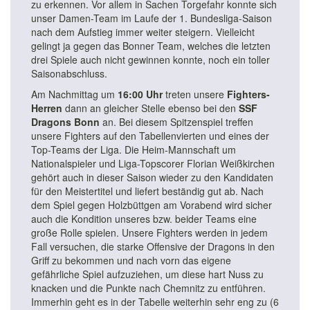
zu erkennen. Vor allem in Sachen Torgefahr konnte sich
unser Damen-Team im Laufe der 1. Bundesliga-Saison
nach dem Aufstieg immer weiter steigern. Vielleicht
gelingt ja gegen das Bonner Team, welches die letzten
drei Spiele auch nicht gewinnen konnte, noch ein toller
Saisonabschluss.
Am Nachmittag um
16:00 Uhr
treten unsere
Fighters-
Herren
dann an gleicher Stelle ebenso bei den
SSF
Dragons Bonn
an. Bei diesem Spitzenspiel treffen
unsere Fighters auf den Tabellenvierten und eines der
Top-Teams der Liga. Die Heim-Mannschaft um
Nationalspieler und Liga-Topscorer Florian Weißkirchen
gehört auch in dieser Saison wieder zu den Kandidaten
für den Meistertitel und liefert beständig gut ab. Nach
dem Spiel gegen Holzbüttgen am Vorabend wird sicher
auch die Kondition unseres bzw. beider Teams eine
große Rolle spielen. Unsere Fighters werden in jedem
Fall versuchen, die starke Offensive der Dragons in den
Griff zu bekommen und nach vorn das eigene
gefährliche Spiel aufzuziehen, um diese hart Nuss zu
knacken und die Punkte nach Chemnitz zu entführen.
Immerhin geht es in der Tabelle weiterhin sehr eng zu (6