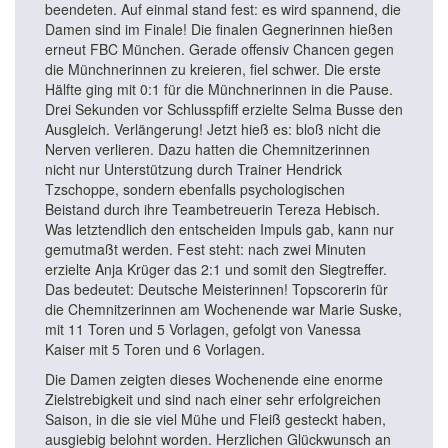
beendeten. Auf einmal stand fest: es wird spannend, die
Damen sind im Finale! Die finalen Gegnerinnen hießen
erneut FBC München. Gerade offensiv Chancen gegen
die Münchnerinnen zu kreieren, fiel schwer. Die erste
Hälfte ging mit 0:1 für die Münchnerinnen in die Pause.
Drei Sekunden vor Schlusspfiff erzielte Selma Busse den
Ausgleich. Verlängerung! Jetzt hieß es: bloß nicht die
Nerven verlieren. Dazu hatten die Chemnitzerinnen
nicht nur Unterstützung durch Trainer Hendrick
Tzschoppe, sondern ebenfalls psychologischen
Beistand durch ihre Teambetreuerin Tereza Hebisch.
Was letztendlich den entscheiden Impuls gab, kann nur
gemutmaßt werden. Fest steht: nach zwei Minuten
erzielte Anja Krüger das 2:1 und somit den Siegtreffer.
Das bedeutet: Deutsche Meisterinnen! Topscorerin für
die Chemnitzerinnen am Wochenende war Marie Suske,
mit 11 Toren und 5 Vorlagen, gefolgt von Vanessa
Kaiser mit 5 Toren und 6 Vorlagen.
Die Damen zeigten dieses Wochenende eine enorme
Zielstrebigkeit und sind nach einer sehr erfolgreichen
Saison, in die sie viel Mühe und Fleiß gesteckt haben,
ausgiebig belohnt worden. Herzlichen Glückwunsch an