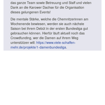
das ganze Team sowie Betreuung und Staff und vielen
Dank an die Karower Dachse für die Organisation
dieses gelungenen Events!
Die mentale Stärke, welche die Chemnitzerinnen am
Wochenende bewiesen, werden sie auch nächste
Saison bei ihrem Debüt in der ersten Bundesliga gut
gebrauchen können. Hierfür läuft aktuell noch das
Crowdfunding, wer die Damen auf ihrem Weg
unterstützen will:
https://www.viele-schaffen-
mehr.de/projekte/1-damenbundesliga
.
Damit verabschieden sich die Damen in eine kurze
Sommerpause und die Saisonvorbereitung. Wir sehen
uns im September!
Annina
Zurück zur Übersicht